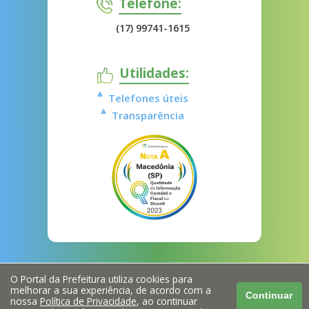
Telefone:
(17) 99741-1615
Utilidades:
Telefones úteis
Transparência
O Portal da Prefeitura utiliza cookies para
melhorar a sua experiência, de acordo com a
Continuar
nossa
Política de Privacidade
, ao continuar